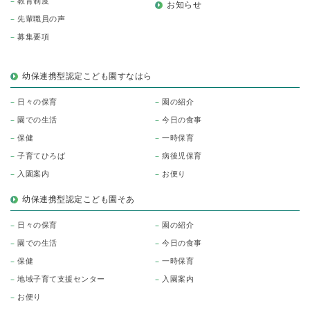
教育制度
お知らせ
先輩職員の声
募集要項
幼保連携型認定こども園すなはら
日々の保育
園の紹介
園での生活
今日の食事
保健
一時保育
子育てひろば
病後児保育
入園案内
お便り
幼保連携型認定こども園そあ
日々の保育
園の紹介
園での生活
今日の食事
保健
一時保育
地域子育て支援センター
入園案内
お便り