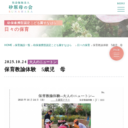
MENU
社会福祉法人砂原母の会
幼保連携型認定こども園すなはら
日々の保育
HOME
保育施設一覧
幼保連携型認定こども園すなはら
日々の保育
保育教諭体験 5歳児 母
PAGE
2025.10.24
大人のニュートン
保育教諭体験 5歳児 母