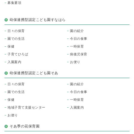
募集要項
幼保連携型認定こども園すなはら
日々の保育
園の紹介
園での生活
今日の食事
保健
一時保育
子育てひろば
病後児保育
入園案内
お便り
幼保連携型認定こども園そあ
日々の保育
園の紹介
園での生活
今日の食事
保健
一時保育
地域子育て支援センター
入園案内
お便り
そあ季の花保育園