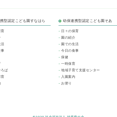
連携型認定こども園すなはら
幼保連携型認定こども園そあ
保育
日々の保育
介
園の紹介
生活
園での生活
食事
今日の食事
保健
育
一時保育
ひろば
地域子育て支援センター
保育
入園案内
内
お便り
©2020 社会福祉法人 砂原母の会