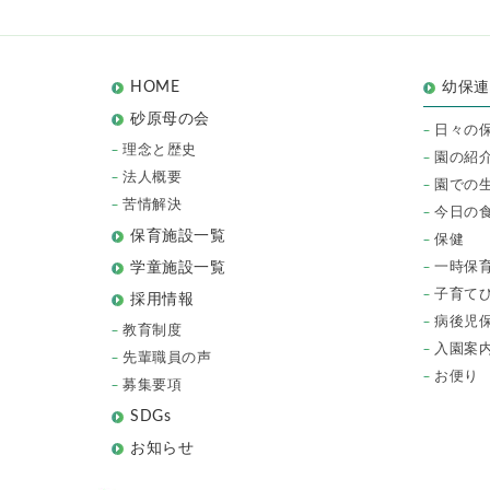
HOME
幼保
砂原母の会
日々の
理念と歴史
園の紹
法人概要
園での
苦情解決
今日の
保育施設一覧
保健
一時保
学童施設一覧
子育て
採用情報
病後児
教育制度
入園案
先輩職員の声
お便り
募集要項
SDGs
お知らせ