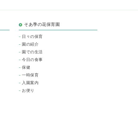
そあ季の花保育園
日々の保育
園の紹介
園での生活
今日の食事
保健
一時保育
入園案内
お便り