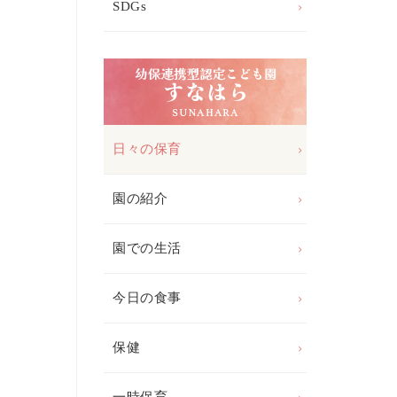
SDGs
日々の保育
園の紹介
園での生活
今日の食事
保健