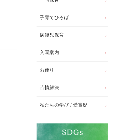
一時保育
子育てひろば
病後児保育
入園案内
お便り
苦情解決
私たちの学び / 受賞歴