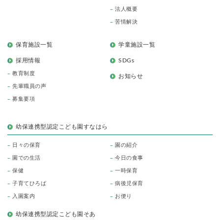
法人概要
苦情解決
保育施設一覧
学童施設一覧
採用情報
SDGs
教育制度
お知らせ
先輩職員の声
募集要項
幼保連携型認定こども園すなはら
日々の保育
園の紹介
園での生活
今日の食事
保健
一時保育
子育てひろば
病後児保育
入園案内
お便り
幼保連携型認定こども園そあ