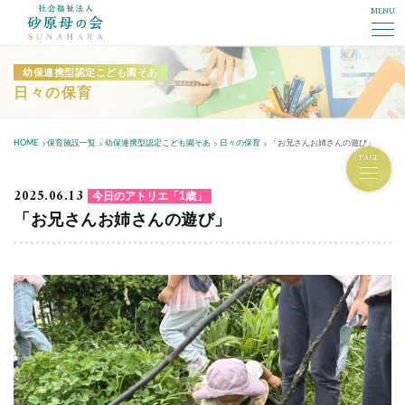
MENU
社会福祉法人砂原母の会
幼保連携型認定こども園そあ
日々の保育
HOME
保育施設一覧
幼保連携型認定こども園そあ
日々の保育
「お兄さんお姉さんの遊び」
PAGE
2025.06.13
今日のアトリエ「1歳」
「お兄さんお姉さんの遊び」