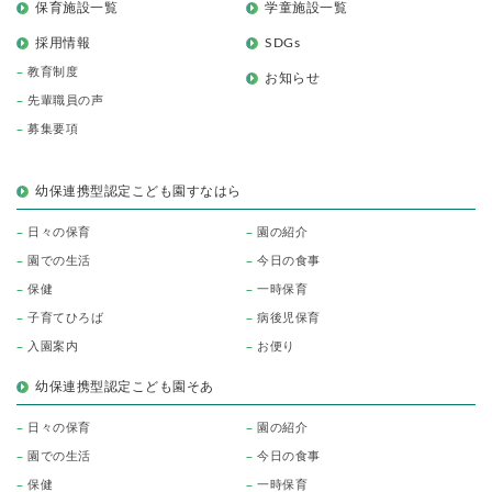
保育施設一覧
学童施設一覧
採用情報
SDGs
教育制度
お知らせ
先輩職員の声
募集要項
幼保連携型認定こども園すなはら
日々の保育
園の紹介
園での生活
今日の食事
保健
一時保育
子育てひろば
病後児保育
入園案内
お便り
幼保連携型認定こども園そあ
日々の保育
園の紹介
園での生活
今日の食事
保健
一時保育