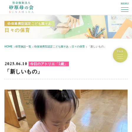
MENU
社会福祉法人砂原母の会
幼保連携型認定こども園そあ
日々の保育
HOME
保育施設一覧
幼保連携型認定こども園そあ
日々の保育
「新しいもの」
PAGE
2025.06.10
今日のアトリエ「1歳」
「新しいもの」