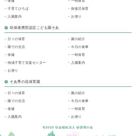
保健
一時保育
子育てひろば
病後児保育
入園案内
お便り
幼保連携型認定こども園そあ
日々の保育
園の紹介
園での生活
今日の食事
保健
一時保育
地域子育て支援センター
入園案内
お便り
そあ季の花保育園
日々の保育
園の紹介
園での生活
今日の食事
保健
一時保育
入園案内
お便り
©2020 社会福祉法人 砂原母の会