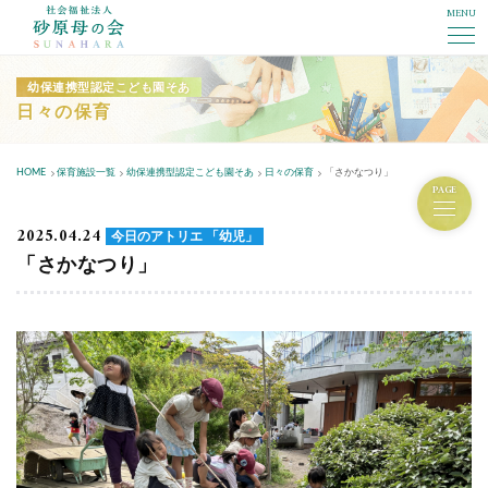
MENU
社会福祉法人砂原母の会
幼保連携型認定こども園そあ
日々の保育
HOME
保育施設一覧
幼保連携型認定こども園そあ
日々の保育
「さかなつり」
PAGE
2025.04.24
今日のアトリエ 「幼児」
「さかなつり」