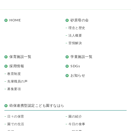
HOME
砂原母の会
理念と歴史
法人概要
苦情解決
保育施設一覧
学童施設一覧
採用情報
SDGs
教育制度
お知らせ
先輩職員の声
募集要項
幼保連携型認定こども園すなはら
日々の保育
園の紹介
園での生活
今日の食事