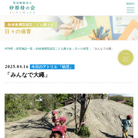
MENU
社会福祉法人砂原母の会
幼保連携型認定こども園そあ
日々の保育
HOME
保育施設一覧
幼保連携型認定こども園そあ
日々の保育
「みんなで大繩」
PAGE
2025.04.16
今日のアトリエ 「幼児」
「みんなで大繩」