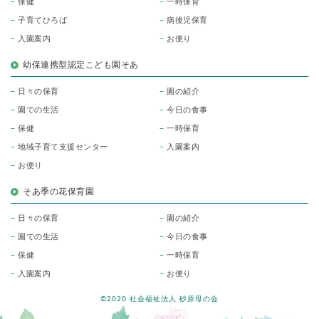
保健
一時保育
子育てひろば
病後児保育
入園案内
お便り
幼保連携型認定こども園そあ
日々の保育
園の紹介
園での生活
今日の食事
保健
一時保育
地域子育て支援センター
入園案内
お便り
そあ季の花保育園
日々の保育
園の紹介
園での生活
今日の食事
保健
一時保育
入園案内
お便り
©2020 社会福祉法人 砂原母の会