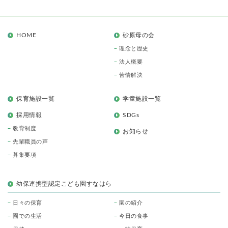
HOME
砂原母の会
理念と歴史
法人概要
苦情解決
保育施設一覧
学童施設一覧
採用情報
SDGs
教育制度
お知らせ
先輩職員の声
募集要項
幼保連携型認定こども園すなはら
日々の保育
園の紹介
園での生活
今日の食事