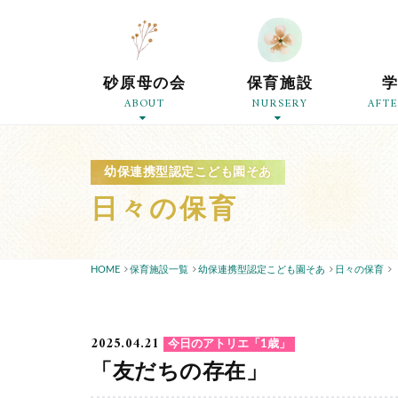
砂原母の会
保育施設
ABOUT
NURSERY
AFT
幼保連携型認定こども園そあ
日々の保育
HOME
保育施設一覧
幼保連携型認定こども園そあ
日々の保育
2025.04.21
今日のアトリエ「1歳」
「友だちの存在」