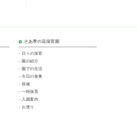
そあ季の花保育園
日々の保育
園の紹介
園での生活
今日の食事
保健
一時保育
入園案内
お便り