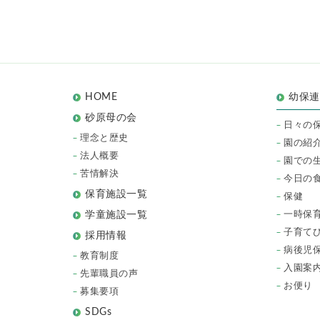
HOME
幼保
砂原母の会
日々の
理念と歴史
園の紹
法人概要
園での
苦情解決
今日の
保育施設一覧
保健
一時保
学童施設一覧
子育て
採用情報
病後児
教育制度
入園案
先輩職員の声
お便り
募集要項
SDGs