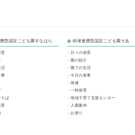
連携型認定こども園すなはら
幼保連携型認定こども園そあ
保育
日々の保育
介
園の紹介
生活
園での生活
食事
今日の食事
保健
育
一時保育
ひろば
地域子育て支援センター
保育
入園案内
内
お便り