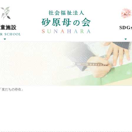
社会福祉法人砂
学童施設
SDG
ER SCHOOL
「友だちの存在」