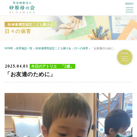
MENU
社会福祉法人砂原母の会
幼保連携型認定こども園そあ
日々の保育
HOME
保育施設一覧
幼保連携型認定こども園そあ
日々の保育
「お友達のために」
PAGE
2025.04.01
今日のアトリエ 「2歳」
「お友達のために」