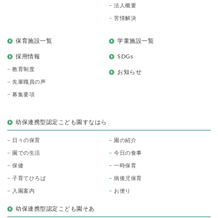
法人概要
苦情解決
保育施設一覧
学童施設一覧
採用情報
SDGs
教育制度
お知らせ
先輩職員の声
募集要項
幼保連携型認定こども園すなはら
日々の保育
園の紹介
園での生活
今日の食事
保健
一時保育
子育てひろば
病後児保育
入園案内
お便り
幼保連携型認定こども園そあ