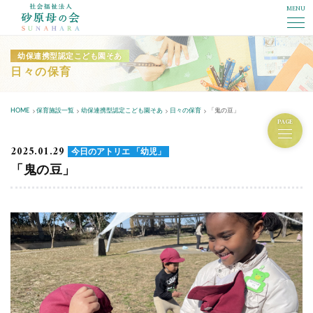
MENU
社会福祉法人砂原母の会
幼保連携型認定こども園そあ
日々の保育
HOME
保育施設一覧
幼保連携型認定こども園そあ
日々の保育
「鬼の豆」
PAGE
2025.01.29
今日のアトリエ 「幼児」
「鬼の豆」