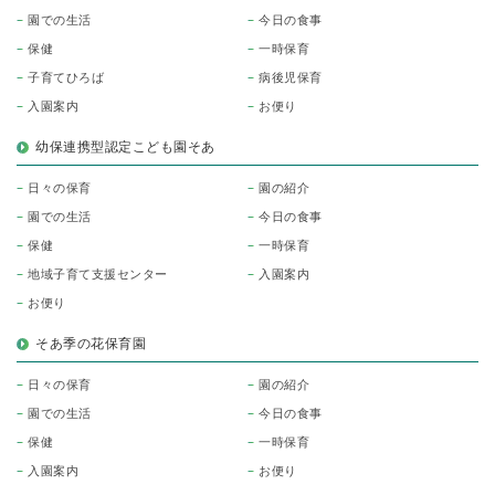
園での生活
今日の食事
保健
一時保育
子育てひろば
病後児保育
入園案内
お便り
幼保連携型認定こども園そあ
日々の保育
園の紹介
園での生活
今日の食事
保健
一時保育
地域子育て支援センター
入園案内
お便り
そあ季の花保育園
日々の保育
園の紹介
園での生活
今日の食事
保健
一時保育
入園案内
お便り