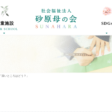
社会福祉法人砂
学童施設
SDG
ER SCHOOL
「深いところはどう？」