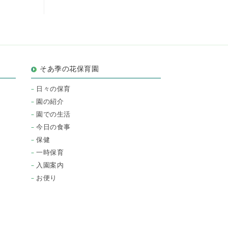
そあ季の花保育園
日々の保育
園の紹介
園での生活
今日の食事
保健
一時保育
入園案内
お便り