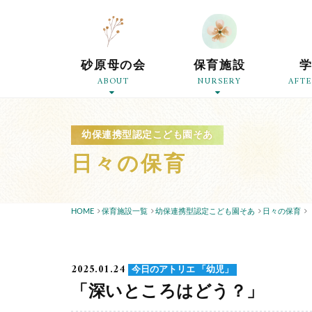
砂原母の会
保育施設
ABOUT
NURSERY
AFT
幼保連携型認定こども園そあ
日々の保育
HOME
保育施設一覧
幼保連携型認定こども園そあ
日々の保育
2025.01.24
今日のアトリエ 「幼児」
「深いところはどう？」