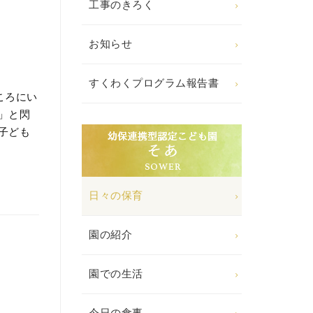
工事のきろく
お知らせ
すくわくプログラム報告書
ころにい
」と閃
子ども
日々の保育
園の紹介
園での生活