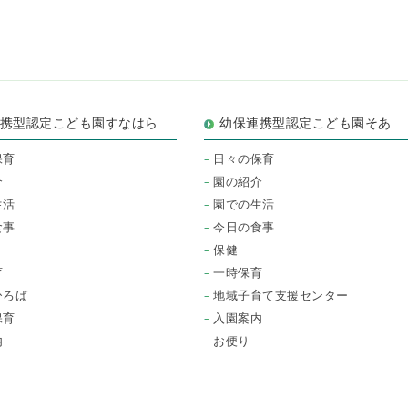
連携型認定こども園すなはら
幼保連携型認定こども園そあ
保育
日々の保育
介
園の紹介
生活
園での生活
食事
今日の食事
保健
育
一時保育
ひろば
地域子育て支援センター
保育
入園案内
内
お便り