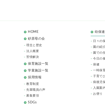
HOME
幼保
砂原母の会
日々の
理念と歴史
園の紹
法人概要
園での
苦情解決
今日の
保育施設一覧
保健
一時保
学童施設一覧
子育て
採用情報
病後児
教育制度
入園案
先輩職員の声
お便り
募集要項
SDGs