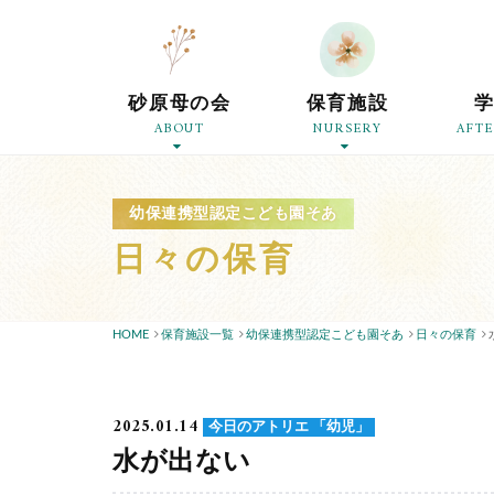
砂原母の会
保育施設
ABOUT
NURSERY
AFT
幼保連携型認定こども園そあ
日々の保育
HOME
保育施設一覧
幼保連携型認定こども園そあ
日々の保育
2025.01.14
今日のアトリエ 「幼児」
水が出ない