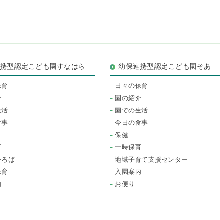
連携型認定こども園すなはら
幼保連携型認定こども園そあ
保育
日々の保育
介
園の紹介
生活
園での生活
食事
今日の食事
保健
育
一時保育
ひろば
地域子育て支援センター
保育
入園案内
内
お便り