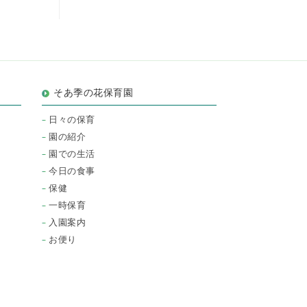
そあ季の花保育園
日々の保育
園の紹介
園での生活
今日の食事
保健
一時保育
入園案内
お便り