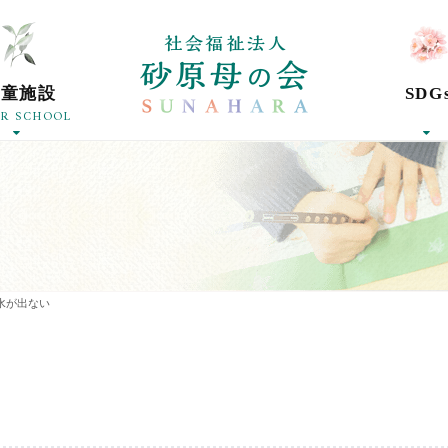
社会福祉法人砂
学童施設
SDG
ER SCHOOL
水が出ない