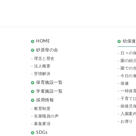
HOME
幼保
砂原母の会
日々の
理念と歴史
園の紹
法人概要
園での
苦情解決
今日の
保育施設一覧
保健
一時保
学童施設一覧
子育て
採用情報
病後児
教育制度
入園案
先輩職員の声
お便り
募集要項
SDGs