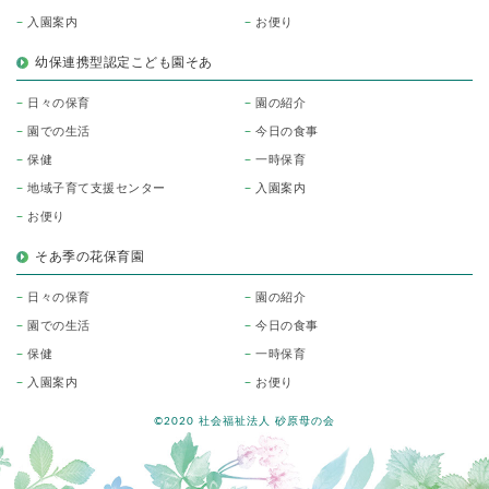
入園案内
お便り
幼保連携型認定こども園そあ
日々の保育
園の紹介
園での生活
今日の食事
保健
一時保育
地域子育て支援センター
入園案内
お便り
そあ季の花保育園
日々の保育
園の紹介
園での生活
今日の食事
保健
一時保育
入園案内
お便り
©2020 社会福祉法人 砂原母の会