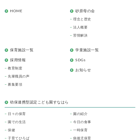
HOME
砂原母の会
理念と歴史
法人概要
苦情解決
保育施設一覧
学童施設一覧
採用情報
SDGs
教育制度
お知らせ
先輩職員の声
募集要項
幼保連携型認定こども園すなはら
日々の保育
園の紹介
園での生活
今日の食事
保健
一時保育
子育てひろば
病後児保育