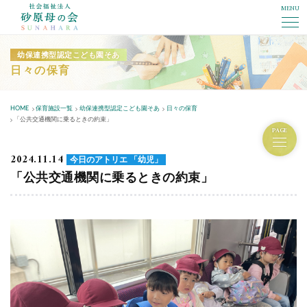
MENU
社会福祉法人砂原母の会
幼保連携型認定こども園そあ
日々の保育
HOME
保育施設一覧
幼保連携型認定こども園そあ
日々の保育
「公共交通機関に乗るときの約束」
PAGE
2024.11.14
今日のアトリエ 「幼児」
「公共交通機関に乗るときの約束」