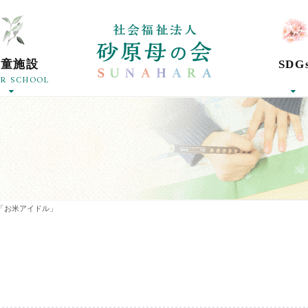
社会福祉法人砂
学童施設
SDG
ER SCHOOL
「お米アイドル」