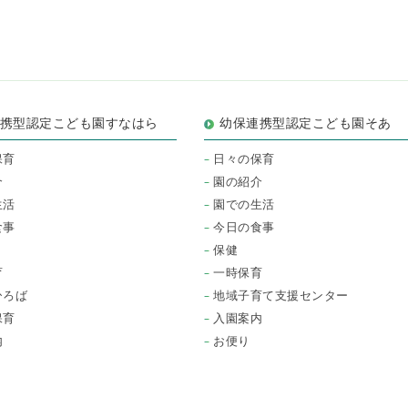
連携型認定こども園すなはら
幼保連携型認定こども園そあ
保育
日々の保育
介
園の紹介
生活
園での生活
食事
今日の食事
保健
育
一時保育
ひろば
地域子育て支援センター
保育
入園案内
内
お便り