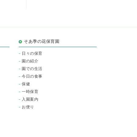
そあ季の花保育園
日々の保育
園の紹介
園での生活
今日の食事
保健
一時保育
入園案内
お便り