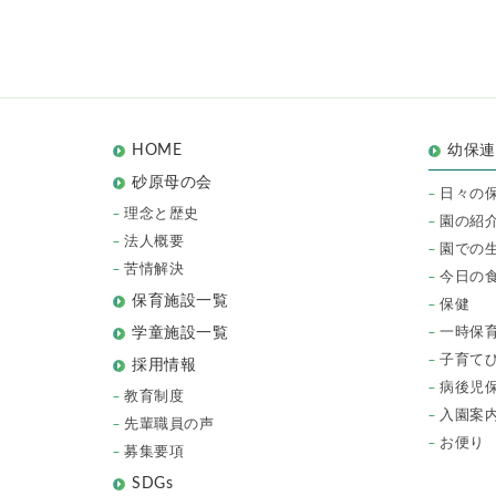
HOME
幼保
砂原母の会
日々の
理念と歴史
園の紹
法人概要
園での
苦情解決
今日の
保育施設一覧
保健
一時保
学童施設一覧
子育て
採用情報
病後児
教育制度
入園案
先輩職員の声
お便り
募集要項
SDGs