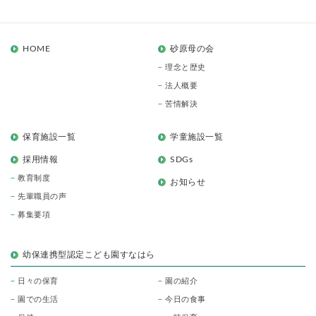
HOME
砂原母の会
理念と歴史
法人概要
苦情解決
保育施設一覧
学童施設一覧
採用情報
SDGs
教育制度
お知らせ
先輩職員の声
募集要項
幼保連携型認定こども園すなはら
日々の保育
園の紹介
園での生活
今日の食事