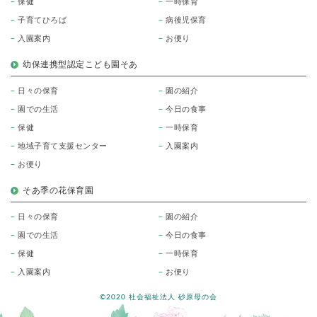
保健
一時保育
子育てひろば
病後児保育
入園案内
お便り
幼保連携型認定こども園そあ
日々の保育
園の紹介
園での生活
今日の食事
保健
一時保育
地域子育て支援センター
入園案内
お便り
そあ季の花保育園
日々の保育
園の紹介
園での生活
今日の食事
保健
一時保育
入園案内
お便り
©2020 社会福祉法人 砂原母の会