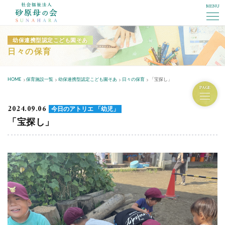
MENU
社会福祉法人砂原母の会
幼保連携型認定こども園そあ
日々の保育
HOME
保育施設一覧
幼保連携型認定こども園そあ
日々の保育
「宝探し」
PAGE
2024.09.06
今日のアトリエ 「幼児」
「宝探し」