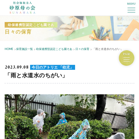
MENU
社会福祉法人砂原母の会
幼保連携型認定こども園そあ
日々の保育
HOME
保育施設一覧
幼保連携型認定こども園そあ
日々の保育
「雨と水道水のちがい」
PAGE
2023.09.08
今日のアトリエ 「幼児」
「雨と水道水のちがい」