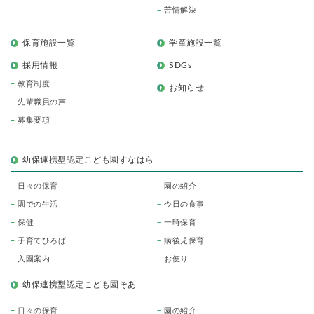
苦情解決
保育施設一覧
学童施設一覧
採用情報
SDGs
教育制度
お知らせ
先輩職員の声
募集要項
幼保連携型認定こども園すなはら
日々の保育
園の紹介
園での生活
今日の食事
保健
一時保育
子育てひろば
病後児保育
入園案内
お便り
幼保連携型認定こども園そあ
日々の保育
園の紹介