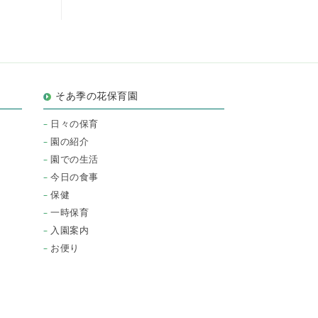
そあ季の花保育園
日々の保育
園の紹介
園での生活
今日の食事
保健
一時保育
入園案内
お便り