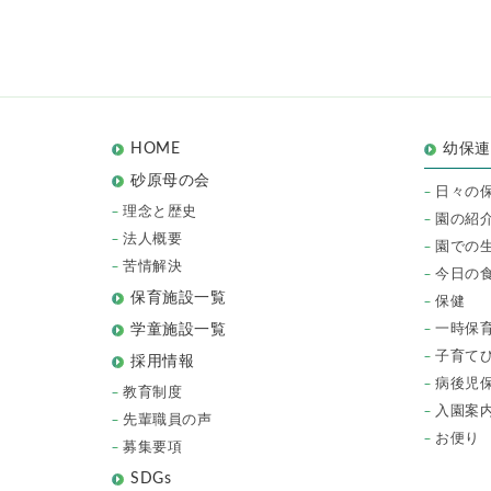
HOME
幼保
砂原母の会
日々の
理念と歴史
園の紹
法人概要
園での
苦情解決
今日の
保育施設一覧
保健
一時保
学童施設一覧
子育て
採用情報
病後児
教育制度
入園案
先輩職員の声
お便り
募集要項
SDGs