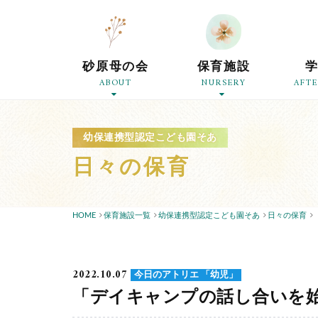
砂原母の会
保育施設
ABOUT
NURSERY
AFT
幼保連携型認定こども園そあ
日々の保育
HOME
保育施設一覧
幼保連携型認定こども園そあ
日々の保育
2022.10.07
今日のアトリエ 「幼児」
「デイキャンプの話し合いを始