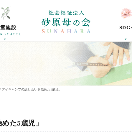
社会福祉法人砂
学童施設
SDG
ER SCHOOL
「デイキャンプの話し合いを始めた5歳児」
めた5歳児」