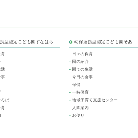
連携型認定こども園すなはら
幼保連携型認定こども園そあ
保育
日々の保育
介
園の紹介
生活
園での生活
食事
今日の食事
保健
育
一時保育
ひろば
地域子育て支援センター
保育
入園案内
内
お便り