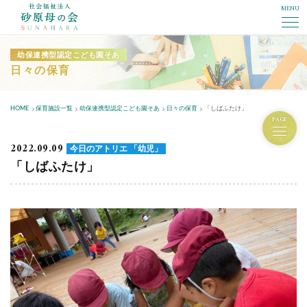
MENU
社会福祉法人砂原母の会
幼保連携型認定こども園そあ
日々の保育
HOME
保育施設一覧
幼保連携型認定こども園そあ
日々の保育
「しばふたけ」
PAGE
2022.09.09
今日のアトリエ 「幼児」
「しばふたけ」