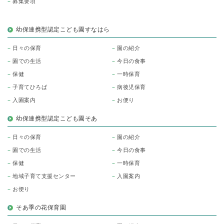
募集要項
幼保連携型認定こども園すなはら
日々の保育
園の紹介
園での生活
今日の食事
保健
一時保育
子育てひろば
病後児保育
入園案内
お便り
幼保連携型認定こども園そあ
日々の保育
園の紹介
園での生活
今日の食事
保健
一時保育
地域子育て支援センター
入園案内
お便り
そあ季の花保育園