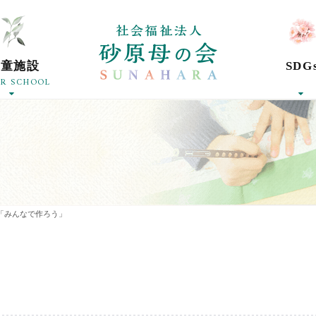
社会福祉法人砂
学童施設
SDG
ER SCHOOL
「みんなで作ろう」