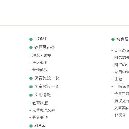
HOME
幼保
砂原母の会
日々の
理念と歴史
園の紹
法人概要
園での
苦情解決
今日の
保育施設一覧
保健
一時保
学童施設一覧
子育て
採用情報
病後児
教育制度
入園案
先輩職員の声
お便り
募集要項
SDGs