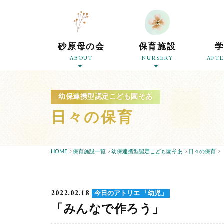
砂原母の会
保育施設
ABOUT
NURSERY
AFT
幼保連携型認定こども園そあ
日々の保育
HOME
保育施設一覧
幼保連携型認定こども園そあ
日々の保育
2022.02.18
今日のアトリエ 「幼児」
「みんなで作ろう」