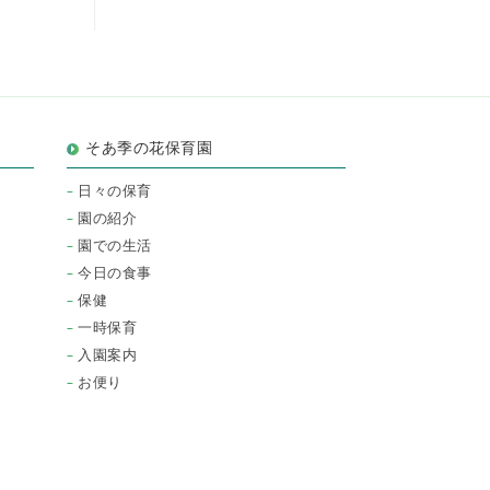
そあ季の花保育園
日々の保育
園の紹介
園での生活
今日の食事
保健
一時保育
入園案内
お便り