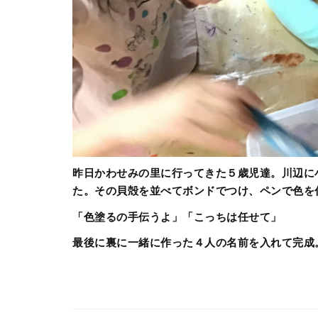
昨日かわせみの里に行ってきた５歳児達。川辺に
た。その貝殻を並べてボンドでつけ、ペンで色を
「色塗るの手伝うよ」「こっちは任せて」
最後に裏に一緒に作った４人の名前を入れて完成