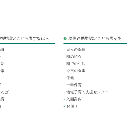
連携型認定こども園すなはら
幼保連携型認定こども園そあ
保育
日々の保育
介
園の紹介
生活
園での生活
食事
今日の食事
保健
育
一時保育
ひろば
地域子育て支援センター
保育
入園案内
内
お便り