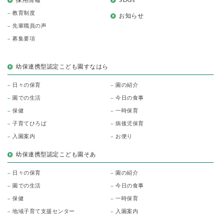
採用情報
SDGs
教育制度
お知らせ
先輩職員の声
募集要項
幼保連携型認定こども園すなはら
日々の保育
園の紹介
園での生活
今日の食事
保健
一時保育
子育てひろば
病後児保育
入園案内
お便り
幼保連携型認定こども園そあ
日々の保育
園の紹介
園での生活
今日の食事
保健
一時保育
地域子育て支援センター
入園案内