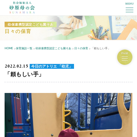
MENU
社会福祉法人砂原母の会
幼保連携型認定こども園そあ
日々の保育
HOME
保育施設一覧
幼保連携型認定こども園そあ
日々の保育
「頼もしい手」
PAGE
2022.02.15
今日のアトリエ 「幼児」
「頼もしい手」