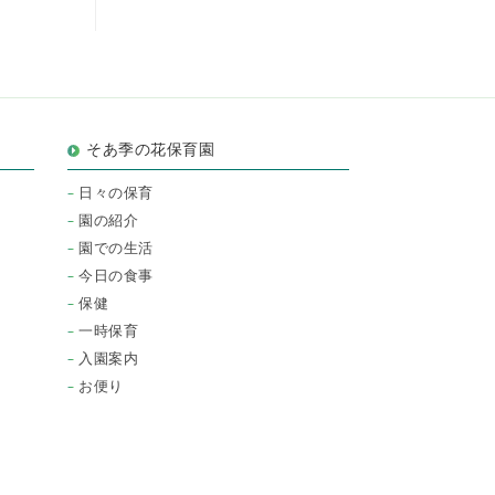
そあ季の花保育園
日々の保育
園の紹介
園での生活
今日の食事
保健
一時保育
入園案内
お便り