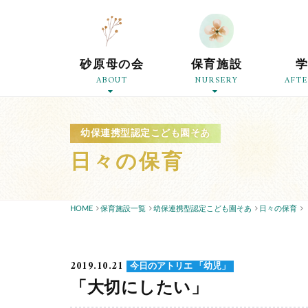
砂原母の会
保育施設
ABOUT
NURSERY
AFT
幼保連携型認定こども園そあ
日々の保育
HOME
保育施設一覧
幼保連携型認定こども園そあ
日々の保育
2019.10.21
今日のアトリエ 「幼児」
「大切にしたい」