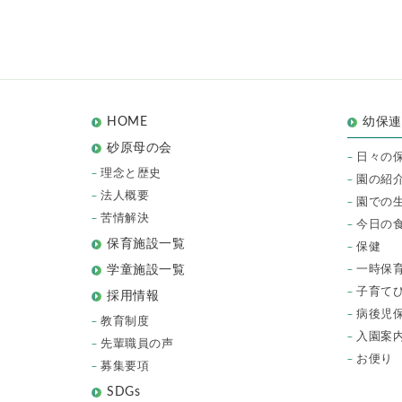
HOME
幼保
砂原母の会
日々の
理念と歴史
園の紹
法人概要
園での
苦情解決
今日の
保育施設一覧
保健
一時保
学童施設一覧
子育て
採用情報
病後児
教育制度
入園案
先輩職員の声
お便り
募集要項
SDGs