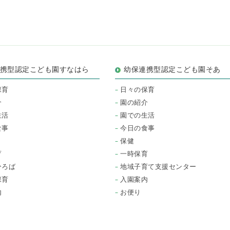
連携型認定こども園すなはら
幼保連携型認定こども園そあ
保育
日々の保育
介
園の紹介
生活
園での生活
食事
今日の食事
保健
育
一時保育
ひろば
地域子育て支援センター
保育
入園案内
内
お便り