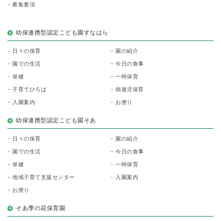
募集要項
幼保連携型認定こども園すなはら
日々の保育
園の紹介
園での生活
今日の食事
保健
一時保育
子育てひろば
病後児保育
入園案内
お便り
幼保連携型認定こども園そあ
日々の保育
園の紹介
園での生活
今日の食事
保健
一時保育
地域子育て支援センター
入園案内
お便り
そあ季の花保育園