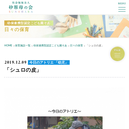
MENU
社会福祉法人砂原母の会
幼保連携型認定こども園そあ
日々の保育
HOME
保育施設一覧
幼保連携型認定こども園そあ
日々の保育
「シュロの皮」
PAGE
2019.12.09
今日のアトリエ 「幼児」
「シュロの皮」