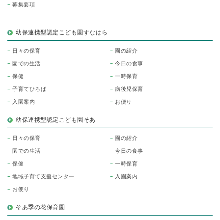
募集要項
幼保連携型認定こども園すなはら
日々の保育
園の紹介
園での生活
今日の食事
保健
一時保育
子育てひろば
病後児保育
入園案内
お便り
幼保連携型認定こども園そあ
日々の保育
園の紹介
園での生活
今日の食事
保健
一時保育
地域子育て支援センター
入園案内
お便り
そあ季の花保育園