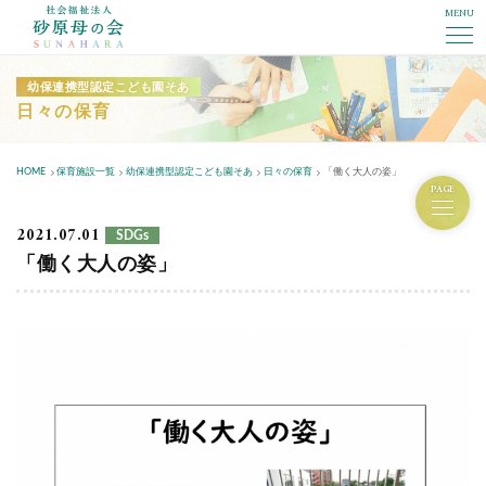
MENU
社会福祉法人砂原母の会
幼保連携型認定こども園そあ
日々の保育
HOME
保育施設一覧
幼保連携型認定こども園そあ
日々の保育
「働く大人の姿」
PAGE
2021.07.01
SDGs
「働く大人の姿」