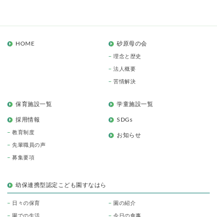
HOME
砂原母の会
理念と歴史
法人概要
苦情解決
保育施設一覧
学童施設一覧
採用情報
SDGs
教育制度
お知らせ
先輩職員の声
募集要項
幼保連携型認定こども園すなはら
日々の保育
園の紹介
園での生活
今日の食事