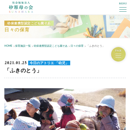
MENU
社会福祉法人砂原母の会
幼保連携型認定こども園そあ
日々の保育
HOME
保育施設一覧
幼保連携型認定こども園そあ
日々の保育
「ふきのとう」
PAGE
2021.01.25
今日のアトリエ 「幼児」
「ふきのとう」