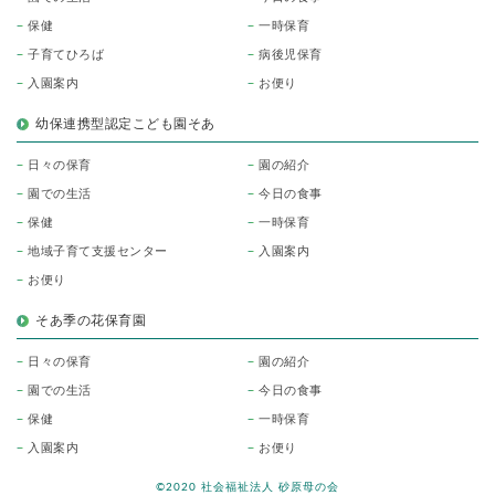
保健
一時保育
子育てひろば
病後児保育
入園案内
お便り
幼保連携型認定こども園そあ
日々の保育
園の紹介
園での生活
今日の食事
保健
一時保育
地域子育て支援センター
入園案内
お便り
そあ季の花保育園
日々の保育
園の紹介
園での生活
今日の食事
保健
一時保育
入園案内
お便り
©2020 社会福祉法人 砂原母の会