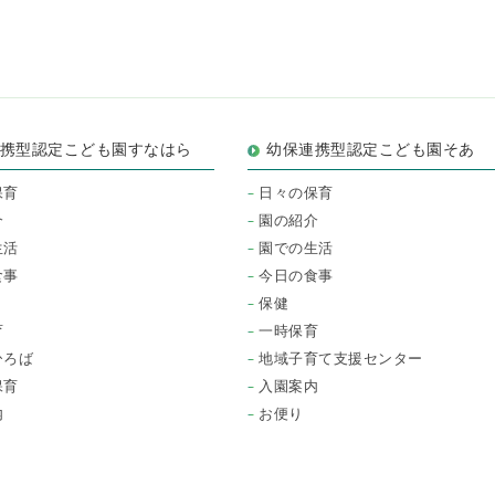
連携型認定こども園すなはら
幼保連携型認定こども園そあ
保育
日々の保育
介
園の紹介
生活
園での生活
食事
今日の食事
保健
育
一時保育
ひろば
地域子育て支援センター
保育
入園案内
内
お便り