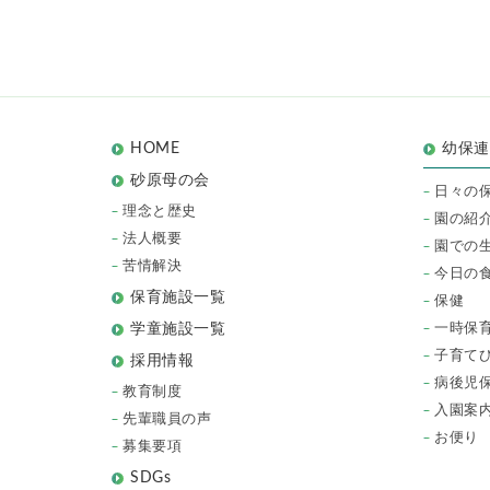
HOME
幼保
砂原母の会
日々の
理念と歴史
園の紹
法人概要
園での
苦情解決
今日の
保育施設一覧
保健
一時保
学童施設一覧
子育て
採用情報
病後児
教育制度
入園案
先輩職員の声
お便り
募集要項
SDGs