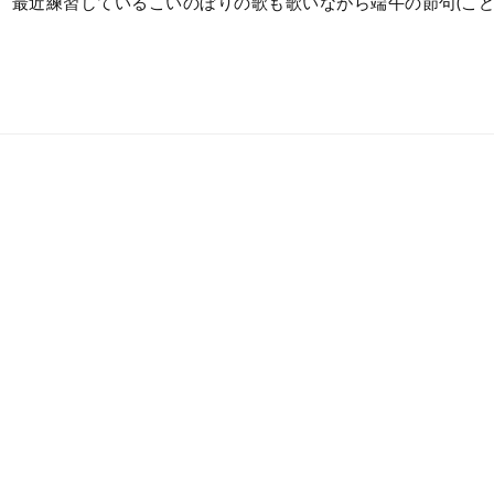
。最近練習しているこいのぼりの歌も歌いながら端午の節句(こど