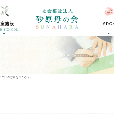
社会福祉法人砂
学童施設
SDG
ER SCHOOL
「こいのぼりをつくろう」