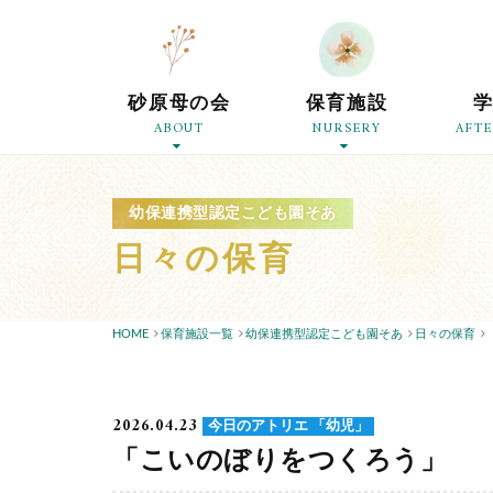
砂原母の会
保育施設
ABOUT
NURSERY
AFT
幼保連携型認定こども園そあ
日々の保育
HOME
保育施設一覧
幼保連携型認定こども園そあ
日々の保育
2026.04.23
今日のアトリエ 「幼児」
「こいのぼりをつくろう」