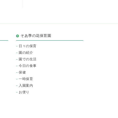
そあ季の花保育園
日々の保育
園の紹介
園での生活
今日の食事
保健
一時保育
入園案内
お便り