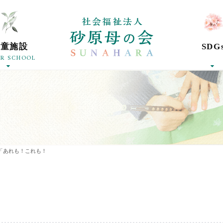
社会福祉法人砂
学童施設
SDG
ER SCHOOL
「あれも！これも！