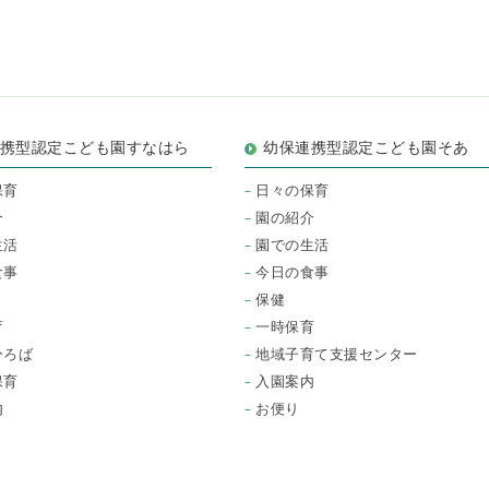
連携型認定こども園すなはら
幼保連携型認定こども園そあ
保育
日々の保育
介
園の紹介
生活
園での生活
食事
今日の食事
保健
育
一時保育
ひろば
地域子育て支援センター
保育
入園案内
内
お便り