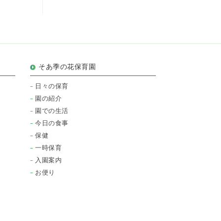
そあ季の花保育園
日々の保育
園の紹介
園での生活
今日の食事
保健
一時保育
入園案内
お便り