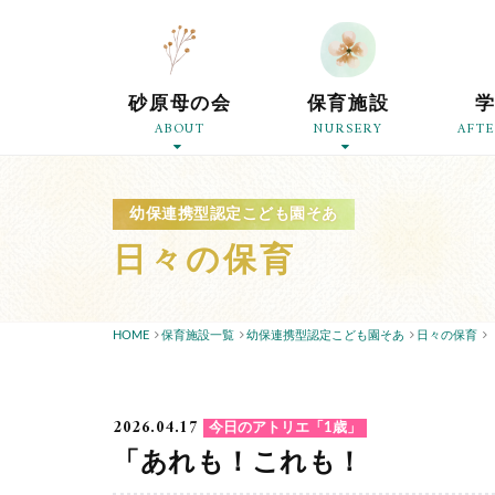
砂原母の会
保育施設
ABOUT
NURSERY
AFT
幼保連携型認定こども園そあ
日々の保育
HOME
保育施設一覧
幼保連携型認定こども園そあ
日々の保育
2026.04.17
今日のアトリエ「1歳」
「あれも！これも！