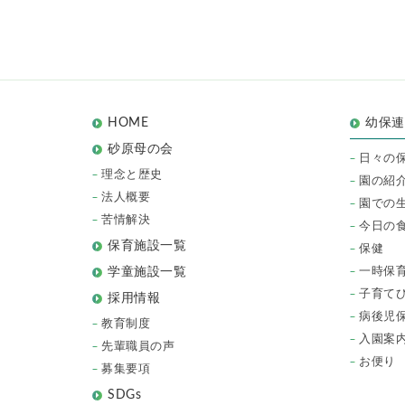
HOME
幼保
砂原母の会
日々の
理念と歴史
園の紹
法人概要
園での
苦情解決
今日の
保育施設一覧
保健
一時保
学童施設一覧
子育て
採用情報
病後児
教育制度
入園案
先輩職員の声
お便り
募集要項
SDGs