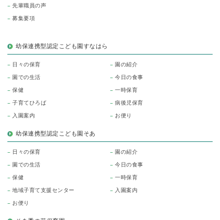
先輩職員の声
募集要項
幼保連携型認定こども園すなはら
日々の保育
園の紹介
園での生活
今日の食事
保健
一時保育
子育てひろば
病後児保育
入園案内
お便り
幼保連携型認定こども園そあ
日々の保育
園の紹介
園での生活
今日の食事
保健
一時保育
地域子育て支援センター
入園案内
お便り