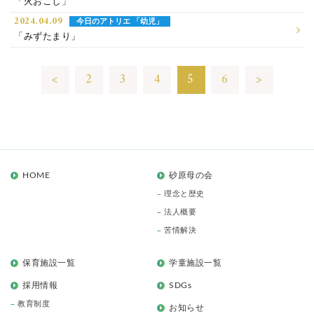
「火おこし」
2024.04.09
今日のアトリエ 「幼児」
「みずたまり」
<
2
3
4
5
6
>
HOME
砂原母の会
理念と歴史
法人概要
苦情解決
保育施設一覧
学童施設一覧
採用情報
SDGs
教育制度
お知らせ