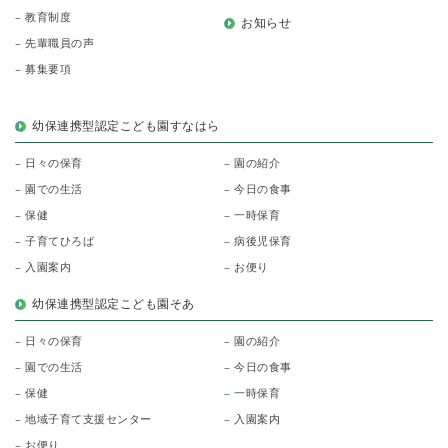
教育制度
お知らせ
先輩職員の声
募集要項
幼保連携型認定こども園すなはら
日々の保育
園の紹介
園での生活
今日の食事
保健
一時保育
子育てひろば
病後児保育
入園案内
お便り
幼保連携型認定こども園そあ
日々の保育
園の紹介
園での生活
今日の食事
保健
一時保育
地域子育て支援センター
入園案内
お便り