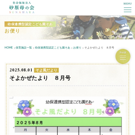
MENU
社会福祉法人砂原母の会
幼保連携型認定こども園そあ
お便り
HOME
保育施設一覧
幼保連携型認定こども園そあ
お便り
そよかぜたより ８月号
PAGE
2025.08.01
そよ風だより
そよかぜたより ８月号