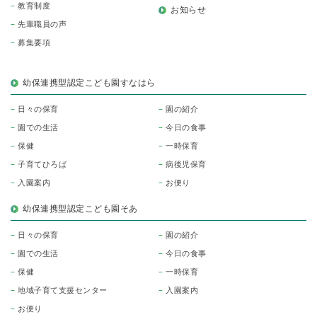
教育制度
お知らせ
先輩職員の声
募集要項
幼保連携型認定こども園すなはら
日々の保育
園の紹介
園での生活
今日の食事
保健
一時保育
子育てひろば
病後児保育
入園案内
お便り
幼保連携型認定こども園そあ
日々の保育
園の紹介
園での生活
今日の食事
保健
一時保育
地域子育て支援センター
入園案内
お便り