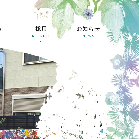
練馬区に保育園、葛飾区で学童保育クラブを運営して
s
採用
お知らせ
RECRUIT
NEWS