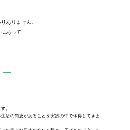
。
わりありません。
々にあって
。
ます。
い生活の知恵があることを実践の中で体得してきま