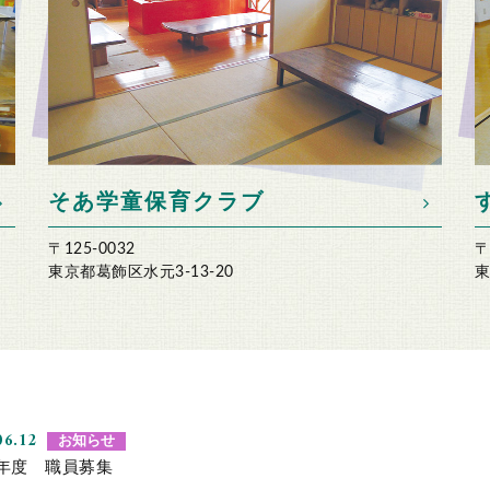
そあ学童保育クラブ
〒
〒125-0032
東
東京都葛飾区水元3-13-20
06.12
お知らせ
6年度 職員募集